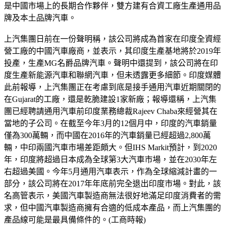
是中國市場上的長期合作夥伴，雙方建有合資工廠生產通用品
牌及本土品牌汽車。
上汽集團日前在一份聲明稱，該公司將成為首家在印度全資經
營工廠的中國汽車廠商，並表示，其印度生產基地將於2019年
投產，生產MG名爵品牌汽車。聲明中還提到，該公司將在印
度生產新能源汽車和聯網汽車，但未透露更多細節。印度媒體
此前報導，上汽集團正在考慮到底是接手通用汽車近期關閉的
在Gujarat的工廠，還是乾脆建設1家新廠；報導還稱，上汽集
團已經聘請通用汽車前印度業務總裁Rajeev Chaba來經營其在
當地的子公司。在截至今年3月的12個月中，印度的汽車銷量
僅為300萬輛，而中國在2016年的汽車銷量已經超過2,800萬
輛，中印兩國汽車市場差距頗大。但IHS Markit預計，到2020
年，印度將超過日本成為全球第3大汽車市場，並在2030年左
右超過美國。今年5月通用汽車表示，作為全球縮減計畫的一
部分，該公司將在2017年年底前完全退出印度市場。對此，該
名高管表示，美國汽車製造商無法很好地滿足印度消費者的需
求，但中國汽車製造商擁有合適的低成本產品，而上汽集團的
產品線可能是最具備條件的。(工商時報)