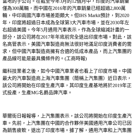
當地的子公司。在截至今年3月的12個月中，印度的汽車銷量
僅為300萬輛，而中國在2016年的汽車銷量已經超過2,800萬
輛，中印兩國汽車市場差距頗大。但IHS Markit預計，到2020
年，印度將超過日本成為全球第3大汽車市場，並在2030年左
右超過美國。今年5月通用汽車表示，作為全球縮減計畫的一
部分，該公司將在2017年年底前完全退出印度市場。對此，該
名高管表示，美國汽車製造商無法很好地滿足印度消費者的需
求，但中國汽車製造商擁有合適的低成本產品，而上汽集團的
產品線可能是最具備條件的。(工商時報)
繼科技業者之後，如今中國汽車業者也看上了印度市場。中國
最大的汽車製造商上海汽車集團（簡稱上汽集團）近日表示，
該公司將開始在印度生產汽車，其印度生產基地將於2019年正
式投產，生產MG名爵品牌汽車。
華爾街日報報導，上汽集團表示，該公司將開始在印度生產汽
車。先前，上汽集團在中國的合作夥伴美國通用汽車公司已因
為銷售疲軟，退出了印度市場。據了解，通用汽車和上汽集團