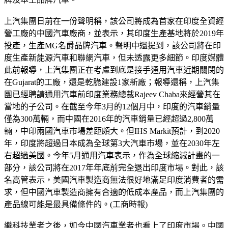
上汽集團日前在一份聲明稱，該公司將成為首家在印度全資經
營工廠的中國汽車廠商，並表示，其印度生產基地將於2019年
投產，生產MG名爵品牌汽車。聲明中還提到，該公司將在印
度生產新能源汽車和聯網汽車，但未透露更多細節。印度媒體
此前報導，上汽集團正在考慮到底是接手通用汽車近期關閉的
在Gujarat的工廠，還是乾脆建設1家新廠；報導還稱，上汽集
團已經聘請通用汽車前印度業務總裁Rajeev Chaba來經營其在
當地的子公司。在截至今年3月的12個月中，印度的汽車銷量
僅為300萬輛，而中國在2016年的汽車銷量已經超過2,800萬
輛，中印兩國汽車市場差距頗大。但IHS Markit預計，到2020
年，印度將超過日本成為全球第3大汽車市場，並在2030年左
右超過美國。今年5月通用汽車表示，作為全球縮減計畫的一
部分，該公司將在2017年年底前完全退出印度市場。對此，該
名高管表示，美國汽車製造商無法很好地滿足印度消費者的需
求，但中國汽車製造商擁有合適的低成本產品，而上汽集團的
產品線可能是最具備條件的。(工商時報)
繼科技業者之後，如今中國汽車業者也看上了印度市場。中國